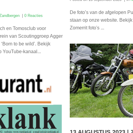
De foto’s van de afgelopen P
 Zandbergen
0 Reacties
staan op onze website. Bekijk
Zomerrit foto's ...
ch en Tomosclub voor
rrein van Scoutinggroep Agger
 ‘Born to be wild’. Bekijk
op YouTube-kanaal...
13 AUGUSTUS 2023 |