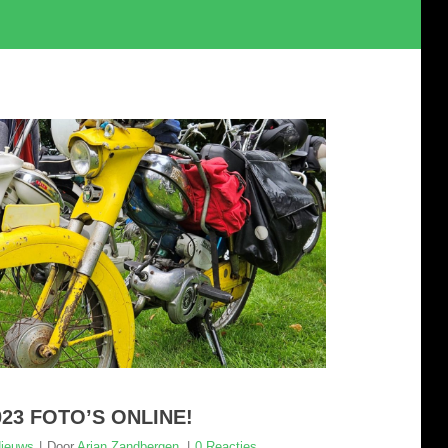
23 FOTO’S ONLINE!
ieuws
Door
Arjan Zandbergen
0 Reacties