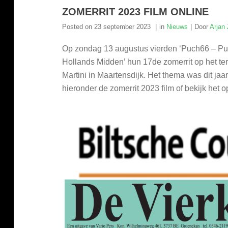
ZOMERRIT 2023 FILM ONLINE
Posted on
23 september 2023
in
Nieuws
Door
Arjan
Op zondag 13 augustus vierden ‘Puch66 – Pu
Hollands Midden’ hun 17de zomerrit op het te
Martini in Maartensdijk. Het thema was dit jaar
hieronder de zomerrit 2023 film of bekijk het 