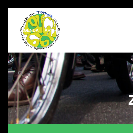
AGENDA
ARTIKELEN
DOCUMENTATIE
MEDIA
Zoek
naar:
Zoekknop