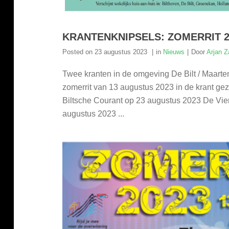
KRANTENKNIPSELS: ZOMERRIT 2
Posted on
23 augustus 2023
in
Nieuws
Door
Arjan 
Twee kranten in de omgeving De Bilt / Maart
zomerrit van 13 augustus 2023 in de krant gez
Biltsche Courant op 23 augustus 2023 De Vier
augustus 2023 ...