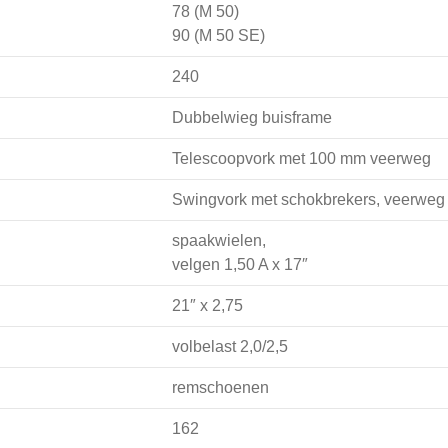
78 (M 50)
90 (M 50 SE)
240
Dubbelwieg buisframe
Telescoopvork met 100 mm veerweg
Swingvork met schokbrekers, veerwe
spaakwielen,
velgen 1,50 A x 17″
21″ x 2,75
volbelast 2,0/2,5
remschoenen
162