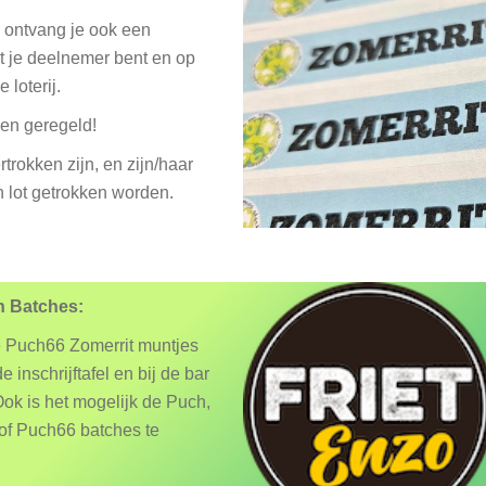
ie ontvang je ook een
t je deelnemer bent en op
 loterij.
zen geregeld!
trokken zijn, en zijn/haar
n lot getrokken worden.
n Batches:
e Puch66 Zomerrit muntjes
e inschrijftafel en bij de bar
Ook is het mogelijk de Puch,
of Puch66 batches te