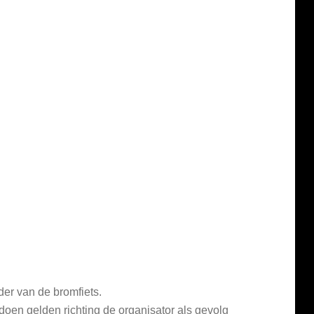
der van de bromfiets.
doen gelden richting de organisator als gevolg