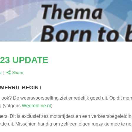
023 UPDATE
s
Share
OMERRIT
BEGINT
lie ook? De weersvoorspelling ziet er redelijk goed uit. Op dit m
g (volgens
Weeronline.nl
).
ers. Dit is exclusief zes motorrijders en een verkeersbegeleidin
onade uit. Misschien handig om zelf een eigen rugzakje mee te 