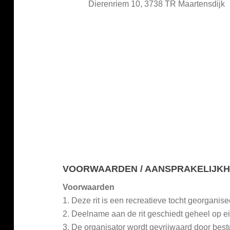
Dierenriem 10, 3738 TR Maartensdijk
VOORWAARDEN / AANSPRAKELIJKHEI
Voorwaarden
1. Deze rit is een recreatieve tocht georganis
2. Deelname aan de rit geschiedt geheel op ei
3. De organisator wordt gevrijwaard door best