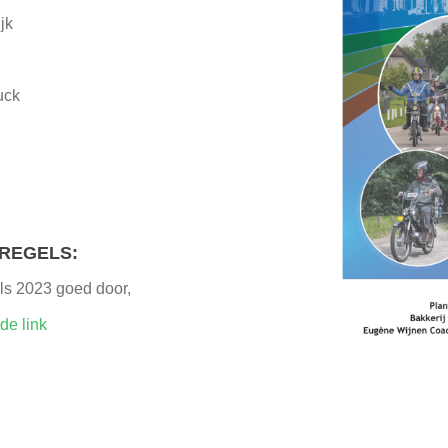
jk
uck
REGELS:
els 2023 goed door,
 de link