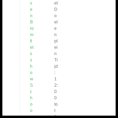
v
et
e
D
n
o
B
el
ro
e
m
n
fi
pl
et
ei
s
n
s
Ti
h
jd
o
:
w
1
S
2:
c
0
h
0
o
to
o
t
n
1