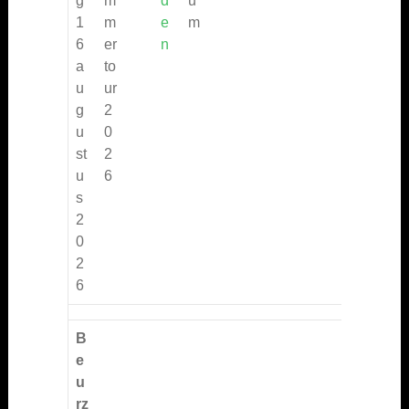
g
m
d
u
1
m
e
m
6
er
n
a
to
u
ur
g
2
u
0
st
2
u
6
s
2
0
2
6
B
e
u
rz