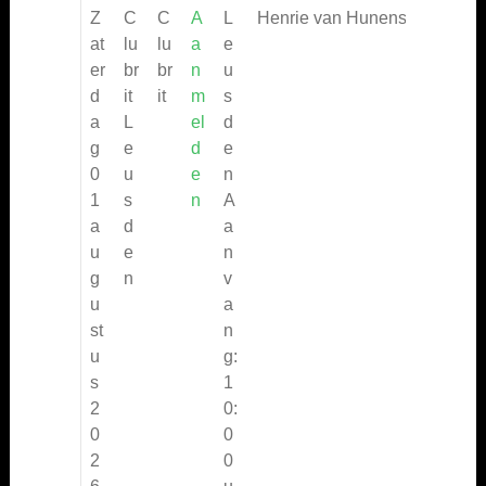
Z
C
C
A
L
Henrie van Hunenstein
:
:
at
lu
lu
a
e
er
br
br
n
u
d
it
it
m
s
a
L
el
d
g
e
d
e
0
u
e
n
1
s
n
A
a
d
a
u
e
n
g
n
v
u
a
st
n
u
g:
s
1
2
0:
0
0
2
0