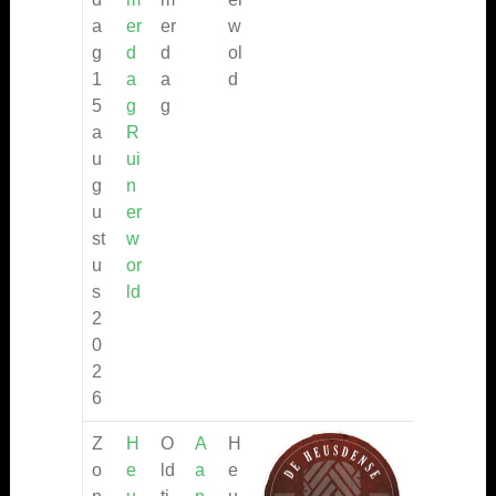
a
er
er
w
g
d
d
ol
1
a
a
d
5
g
g
a
R
u
ui
g
n
u
er
st
w
u
or
s
ld
2
0
2
6
Z
H
O
A
H
o
e
ld
a
e