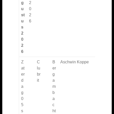
g
2
u
0
st
2
u
6
s
2
0
2
6
Z
C
B
Aschwin Koppe
at
lu
er
er
br
g
d
it
a
a
m
g
b
0
a
5
c
s
ht