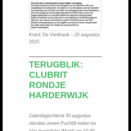
Krant: De Vierklank – 20 augustus
2025
TERUGBLIK:
CLUBRIT
RONDJE
HARDERWIJK
Zaterdagochtend 30 augustus
stonden zeven Puch66-leden en
één duorijdster (Marit) om 10:30