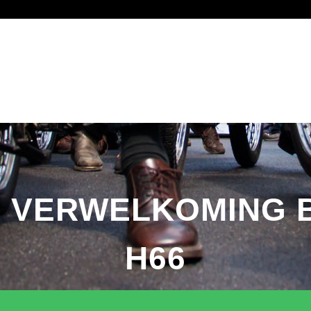
SHOP
SPONSOREN
INSCHRIJVEN ZOMERRIT
LID WORDEN
N VERWELKOMING 
H66