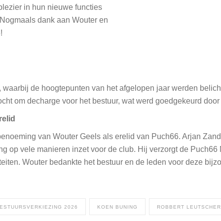
ezier in hun nieuwe functies
g. Nogmaals dank aan Wouter en
!
 waarbij de hoogtepunten van het afgelopen jaar werden belich
ocht om decharge voor het bestuur, wat werd goedgekeurd door
elid
enoeming van Wouter Geels als erelid van Puch66. Arjan Zand
lang op vele manieren inzet voor de club. Hij verzorgt de Puch6
viteiten. Wouter bedankte het bestuur en de leden voor deze bijz
ESTUURSVERKIEZING 2026
KOEN BUNING
ROBBERT LEUTSCHER