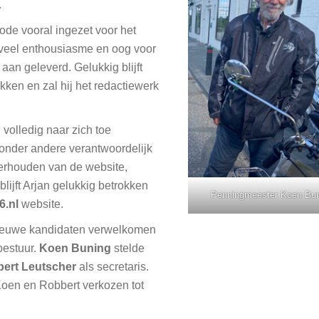
.
ode vooral ingezet voor het
 veel enthousiasme en oog voor
e aan geleverd. Gelukkig blijft
okken en zal hij het redactiewerk
 volledig naar zich toe
 onder andere verantwoordelijk
erhouden van de website,
blijft Arjan gelukkig betrokken
Penningmeester Koen Bun
6.nl
website.
nieuwe kandidaten verwelkomen
bestuur.
Koen Buning
stelde
ert Leutscher
als secretaris.
Koen en Robbert verkozen tot