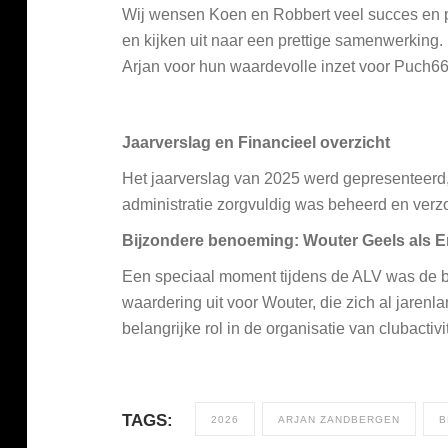
Wij wensen Koen en Robbert veel succes en pl
en kijken uit naar een prettige samenwerkin
Arjan voor hun waardevolle inzet voor Puch66
Jaarverslag en Financieel overzicht
Het jaarverslag van 2025 werd gepresenteerd,
administratie zorgvuldig was beheerd en verz
Bijzondere benoeming: Wouter Geels als Er
Een speciaal moment tijdens de ALV was de b
waardering uit voor Wouter, die zich al jaren
belangrijke rol in de organisatie van clubacti
TAGS:
2026
ARJAN ZANDBERGEN
B