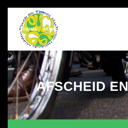
AGENDA
ARTIKELEN
DOCUMENTATIE
MEDIA
Zoek
naar:
Zoekknop
AFSCHEID E