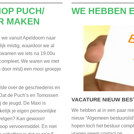
OP PUCH/
WE HEBBEN E
R MAKEN
 we vanuit Apeldoorn naar
jk mistig, waardoor we al
 kwamen we iets na 19.00u
 compleet. We waren we met
s door mist) een mooi groepje
elde over de geschiedenis en
 Dat de Puch’s en Tomossen
VACATURE NIEUW BES
ij de jeugd. De Maxi is
We hebben al in een paar ni
lijk je eigen persoonlijke
nieuw “Algemeen bestuurslid
’ velgen? Kan gewoon!
hopen toch het bestuur compl
oop vervoermiddel. En niet
vragen neem contact op.