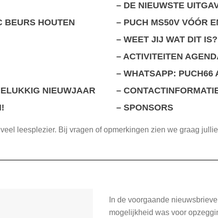
–
DE NIEUWSTE UITGAV
C BEURS HOUTEN
–
PUCH MS50V VÓÓR E
–
WEET JIJ WAT DIT IS?
–
ACTIVITEITEN AGEND
–
WHATSAPP: PUCH66 
GELUKKIG NIEUWJAAR
–
CONTACTINFORMATI
!
–
SPONSORS
veel leesplezier. Bij vragen of opmerkingen zien we graag jullie
In de voorgaande nieuwsbriev
mogelijkheid was voor opzeggin