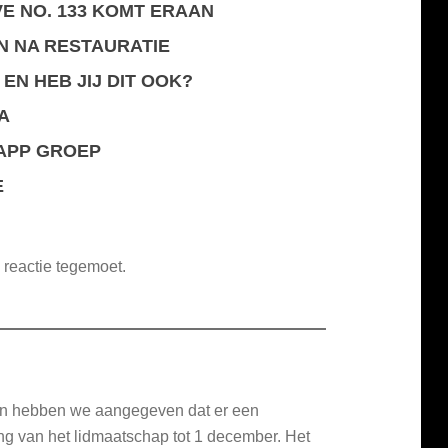
E NO. 133 KOMT ERAAN
N NA RESTAURATIE
 EN HEB JIJ DIT OOK?
A
APP GROEP
E
 reactie tegemoet.
en hebben we aangegeven dat er een
g van het lidmaatschap tot 1 december. Het