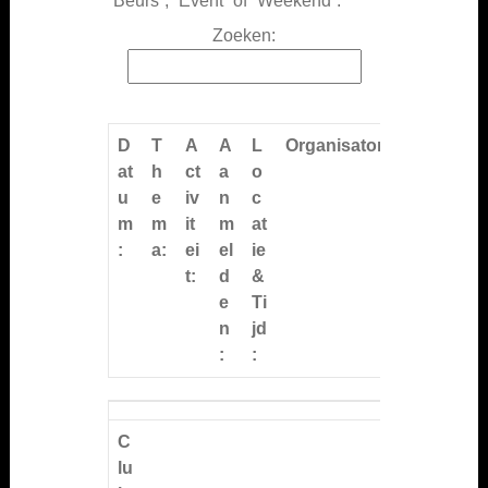
“Beurs”, “Event” of “Weekend”.
Zoeken:
D
T
A
A
L
Organisator(en):
at
h
ct
a
o
u
e
iv
n
c
m
m
it
m
at
:
a:
ei
el
ie
t:
d
&
e
Ti
n
jd
:
:
D
T
A
A
L
Organisator(en):
at
h
ct
a
o
C
u
e
iv
n
c
lu