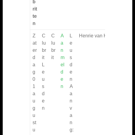
m
m
it
m
at
b
:
a:
ei
el
ie
rit
t:
d
&
te
e
Ti
n
n
jd
Z
C
C
A
L
Henrie van Hunenstein
:
:
at
lu
lu
a
e
er
br
br
n
u
d
it
it
m
s
a
L
el
d
g
e
d
e
0
u
e
n
1
s
n
A
a
d
a
u
e
n
g
n
v
u
a
st
n
u
g: