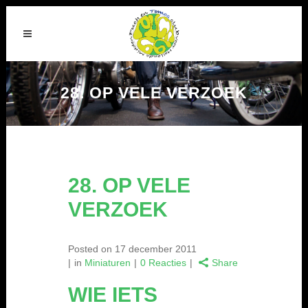
28. OP VELE VERZOEK
28. OP VELE
VERZOEK
Posted on
17 december 2011
in
Miniaturen
0 Reacties
Share
WIE IETS