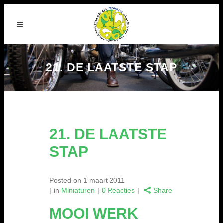
21. DE LAATSTE STAP
21. DE LAATSTE
STAP
Posted on
1 maart 2011
in
Miniaturen
0 Reacties
Share
MOOI WERK