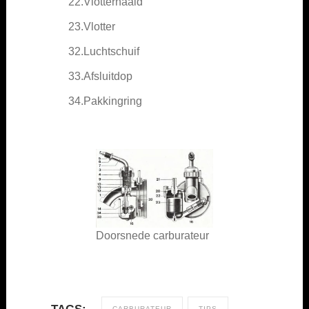
22.Vlotternaald
23.Vlotter
32.Luchtschuif
33.Afsluitdop
34.Pakkingring
Doorsnede carburateur
CARBURATEUR
TIPS