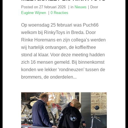
Posted on
27 februari 2026
in
Nieuws
Door
Eugène Wijnen
0 Reacties
Op woensdag 25 februari was Puch66
welkom bij RinkyToys in Breda. Door
Rinke Horemans en zijn collega’s werden
wij hartelijk ontvangen, de koffie/thee
stond al klaar. Voor deze meeting hadden
zich 16 mensen gemeld. Bij binnenkomst
konden we lekker ‘rondneuzen’ tussen de
brommers, de onderdelen...