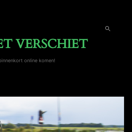
Zoek
naar:
Zoekknop
ET VERSCHIET
binnenkort online komen!